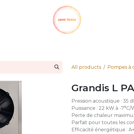
SHOP
CH QUIMICA
CLAUSIUS
TERMA
INFO PA
All products
Pompes à c
Grandis L P
Pression acoustique : 35 d
Puissance : 22 kW à -7°C
Perte de chaleur maximu
Parfait pour toutes les con
Efficacité énergétique : A