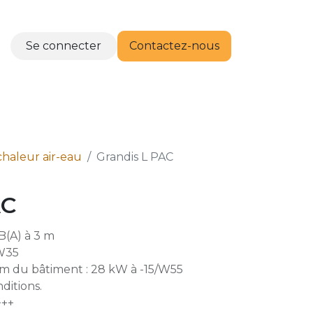
Se connecter
Contactez-nous
RTENAIRES
CONTACT
haleur air-eau
Grandis L PAC
AC
B(A) à 3 m
/W35
m du bâtiment : 28 kW à -15/W55
ditions.
+++