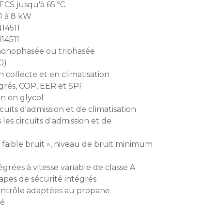
ECS jusqu'à 65 ºC
1 à 8 kW
14511
14511
monophasée ou triphasée
0)
 collecte et en climatisation
grés, COP, EER et SPF
n en glycol
rcuits d'admission et de climatisation
les circuits d'admission et de
aible bruit », niveau de bruit minimum
grées à vitesse variable de classe A
apes de sécurité intégrés
contrôle adaptées au propane
lé