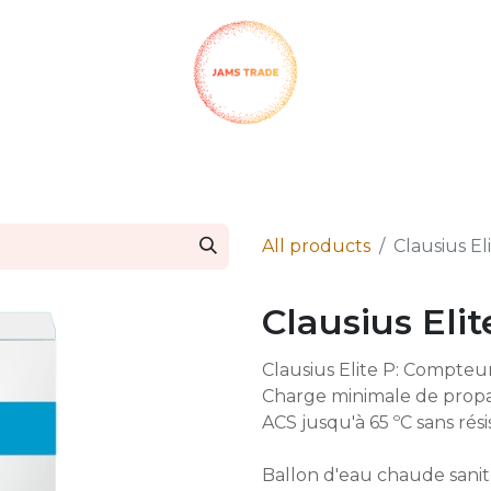
SHOP
CH QUIMICA
CLAUSIUS
TERMA
INFO PA
All products
Clausius E
Clausius Eli
Clausius Elite P: Compteur
Charge minimale de propa
ACS jusqu'à 65 ºC sans rés
Ballon d'eau chaude sanita