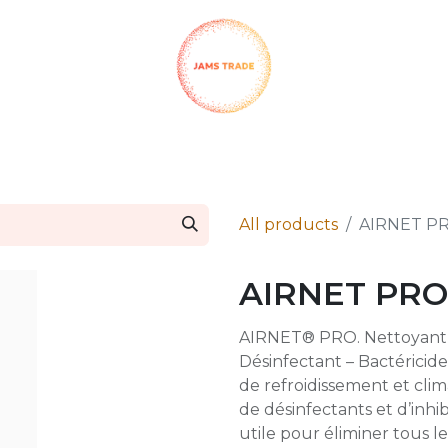
SHOP
CH QUIMICA
CLAUSIUS
TERMA
INFO PA
All products
AIRNET P
AIRNET PRO
AIRNET® PRO. Nettoyant dé
Désinfectant – Bactéricid
de refroidissement et clim
de désinfectants et d’inhib
utile pour éliminer tous le